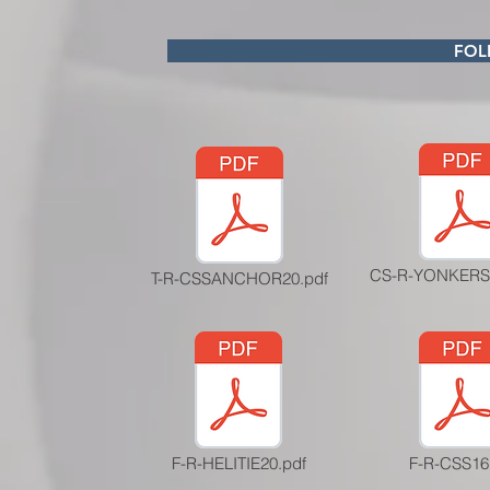
FOL
CS-R-YONKERS
T-R-CSSANCHOR20.pdf
F-R-HELITIE20.pdf
F-R-CSS16