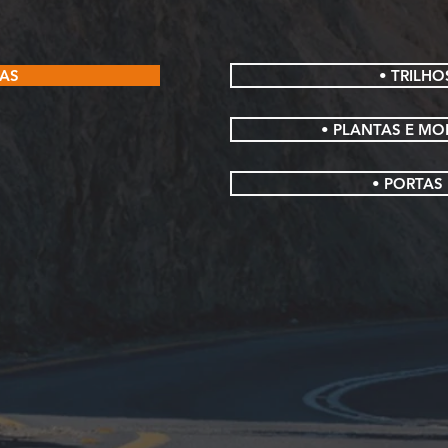
IAS
• TRILHO
• PLANTAS E M
• PORTAS