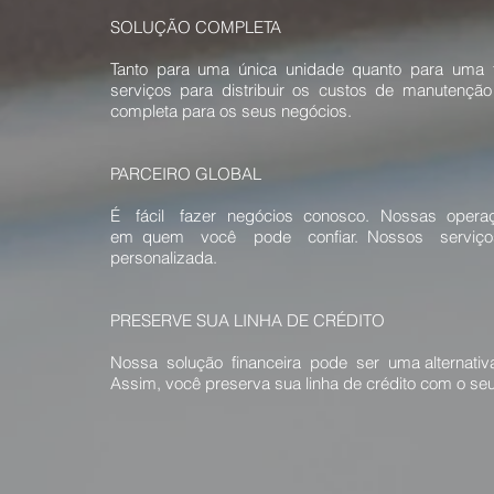
SOLUÇÃO COMPLETA
Tanto para uma única unidade quanto para uma f
serviços para distribuir os custos de manutenç
completa para os seus negócios.
PARCEIRO GLOBAL
É fácil fazer negócios conosco. Nossas operaç
em quem você pode confiar. Nossos serviços 
personalizada.
PRESERVE SUA LINHA DE CRÉDITO​
Nossa solução financeira pode ser uma alternativa
Assim, você preserva sua linha de crédito com o seu b