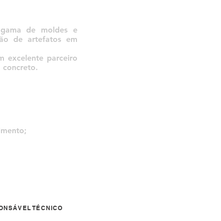
 gama de moldes e
ão de artefatos em
m excelente parceiro
 concreto.
imento;
ONSÁVEL TÉCNICO