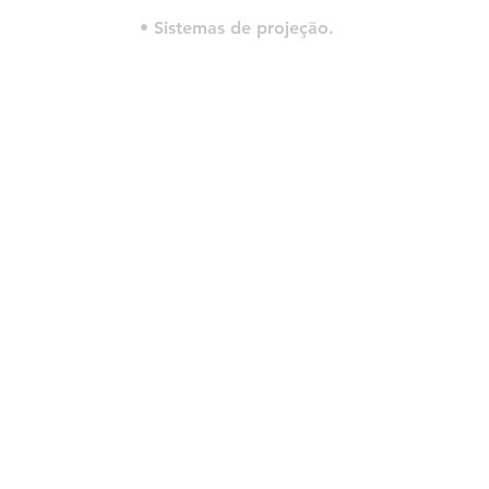
• Sistemas de projeção.
© 2022 por HLT COMPANY. Criado por
DesignHouseBR