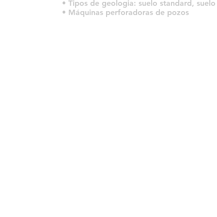
• Tipos de geologia: suelo standard, suelo
• Máquinas perforadoras de pozos
© 2022 por HLT COMPANY. Criado por
DesignHouseBR