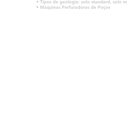
• Tipos de geologia: solo standard, solo m
• Máquinas Perfuradoras de Poços
© 2022 por HLT COMPANY. Criado por
DesignHouseBR