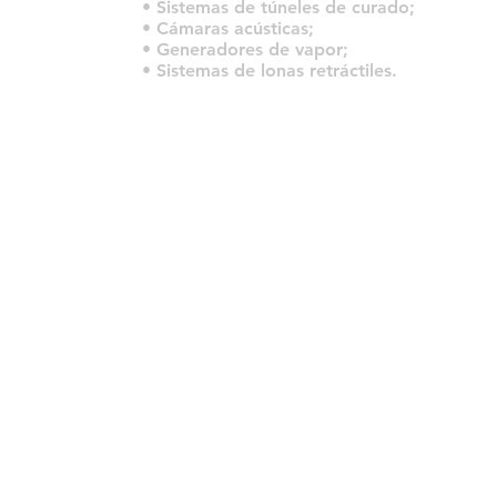
• Sistemas de túneles de curado;
• Cámaras acústicas;
• Generadores de vapor;
• Sistemas de lonas retráctiles.
© 2022 por HLT COMPANY. Criado por
DesignHouseBR