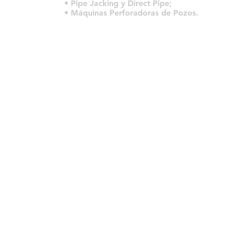
• Pipe Jacking y Direct Pipe;
• Máquinas Perforadoras de Pozos.
© 2022 por HLT COMPANY. Criado por
DesignHouseBR