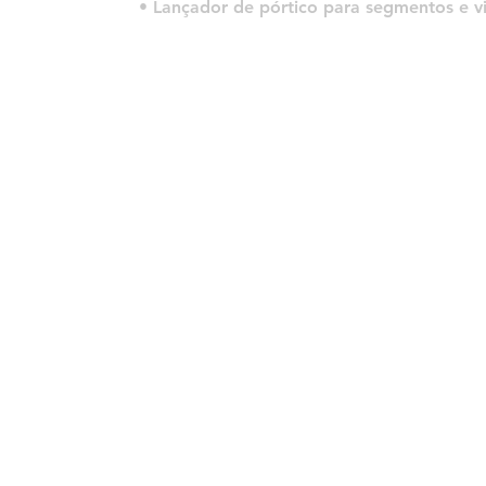
• Lançador de pórtico para segmentos e v
© 2022 por HLT COMPANY. Criado por
DesignHouseBR