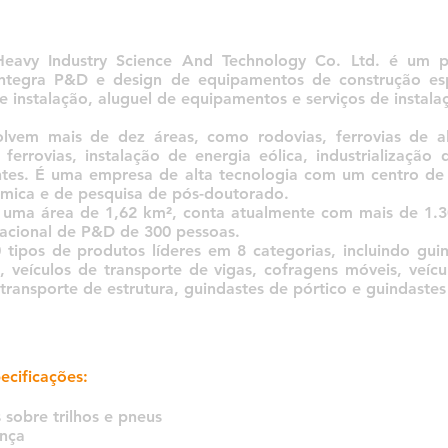
avy Industry Science And Technology Co. Ltd. é um pr
ntegra P&D e design de equipamentos de construção espe
de instalação, aluguel de equipamentos e serviços de instal
lvem mais de dez áreas, como rodovias, ferrovias de al
ferrovias, instalação de energia eólica, industrialização
ntes. É uma empresa de alta tecnologia com um centro de 
mica e de pesquisa de pós-doutorado.
uma área de 1,62 km², conta atualmente com mais de 1.3
acional de P&D de 300 pessoas.
 tipos de produtos líderes em 8 categorias, incluindo gui
, veículos de transporte de vigas, cofragens móveis, veíc
transporte de estrutura, guindastes de pórtico e guindastes
ecificações:
s sobre trilhos e pneus
ança