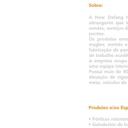
Sobre:
A New Dafang He
abrangente que i
vendas, serviços 
pontes.
Os produtos envo
maglev, metrôs e 
fabricação de po
de trabalho acadê
A empresa ocupa 
uma equipe intern
Possui mais de 80
elevação de vigas
mesa, veículos de 
Produtos e/ou Esp
• Pórticos rolante
• Guindastes de l