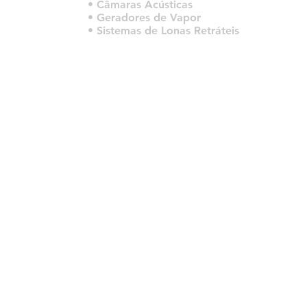
• Câmaras Acústicas
• Geradores de Vapor
• Sistemas de Lonas Retráteis
© 2022 por HLT COMPANY. Criado por
DesignHouseBR