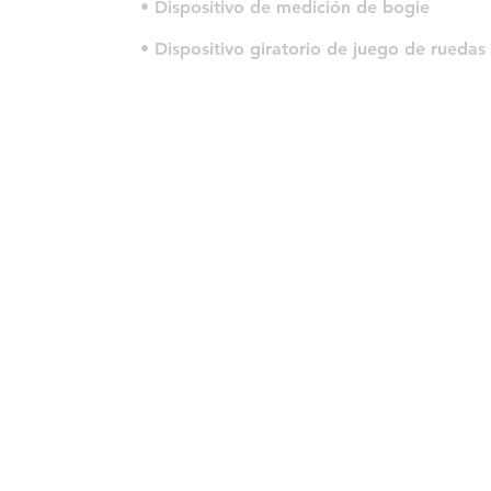
• Dispositivo de medición de bogie
• Dispositivo giratorio de juego de ruedas
© 2022 por HLT COMPANY. Criado por
DesignHouseBR