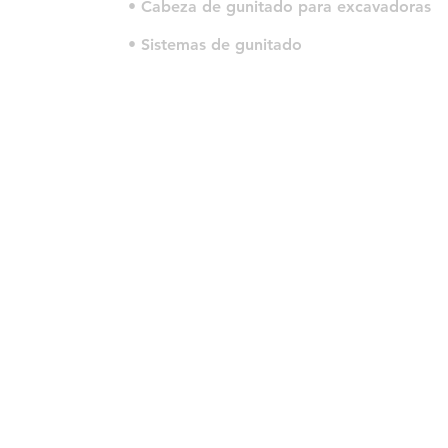
• Cabeza de gunitado para excavadoras
• Sistemas de gunitado
© 2022 por HLT COMPANY. Criado por
DesignHouseBR