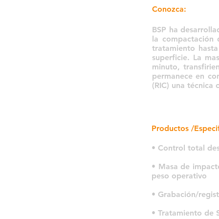
Conozca:
BSP ha desarrolla
la compactación 
tratamiento hast
superficie. La m
minuto, transfiri
permanece en con
(RIC) una técnica
Productos /Especif
• Control total de
• Masa de impacto
peso operativo
• Grabación/regis
• Tratamiento de 