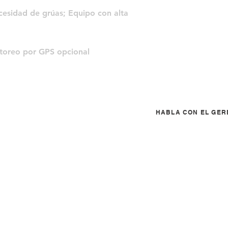
cesidad de grúas; Equipo con alta
toreo por GPS opcional
HABLA CON EL GER