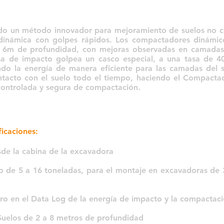
do un método innovador para mejoramiento de suelos no co
dinámica con golpes rápidos. Los compactadores dinámic
a 6m de profundidad, con mejoras observadas en camadas
asa de impacto golpea un casco especial, a una tasa de 4
endo la energía de manera eficiente para las camadas del 
tacto con el suelo todo el tiempo, haciendo el Compact
 controlada y segura de compactación.
icaciones:
sde la cabina de la excavadora
 de 5 a 16 toneladas, para el montaje en excavadoras de 
tro en el Data Log de la energía de impacto y la compactac
Suelos de 2 a 8 metros de profundidad