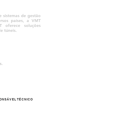
e sistemas de gestão
rsos países, a VMT
oferece soluções
 túneis.
s.
ONSÁVEL TÉCNICO