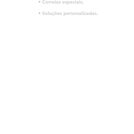
• Correias especiais;
• Soluções personalizadas.
© 2022 por HLT COMPANY. Criado por
DesignHouseBR