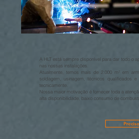
A HLT está sempre disponível para dar todo o 
nas nossas instalações.
Atualmente, temos mais de 2.000 m² em arm
soldagem, usinagem, técnicos qualificados e
tecnicamente.
Nossa maior motivação é fornecer toda a atenç
alta disponibilidade, baixo consumo de combustív
Precis