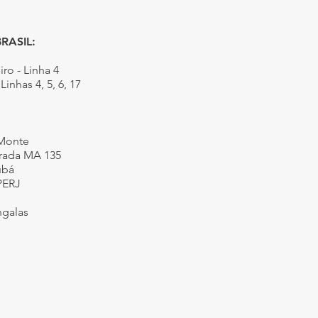
RASIL:
iro - Linha 4
Linhas 4, 5, 6, 17
 Monte
trada MA 135
ubá
PERJ
ngalas