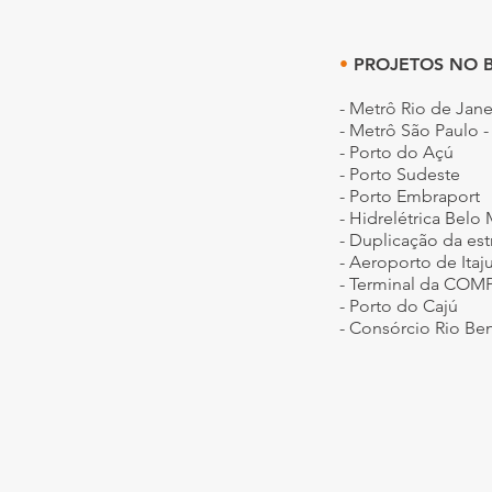
•
PROJETOS NO B
- Metrô Rio de Jane
- Metrô São Paulo - 
- Porto do Açú
- Porto Sudeste
- Porto Embraport
- Hidrelétrica Belo
- Duplicação da es
- Aeroporto de Itaj
- Terminal da COM
- Porto do Cajú
- Consórcio Rio Be