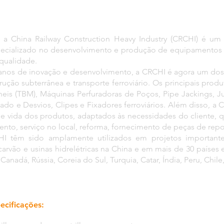
a China Railway Construction Heavy Industry (CRCHI) é um 
ecializado no desenvolvimento e produção de equipamentos p
 qualidade.
anos de inovação e desenvolvimento, a CRCHI é agora um dos 
trução subterrânea e transporte ferroviário. Os principais pro
úneis (TBM), Máquinas Perfuradoras de Poços, Pipe Jackings,
ado e Desvios, Clipes e Fixadores ferroviários. Além disso, a 
de vida dos produtos, adaptados às necessidades do cliente, 
ento, serviço no local, reforma, fornecimento de peças de repo
I têm sido amplamente utilizados em projetos importantes
arvão e usinas hidrelétricas na China e em mais de 30 países e
anadá, Rússia, Coreia do Sul, Turquia, Catar, Índia, Peru, Chile, 
ecificações: