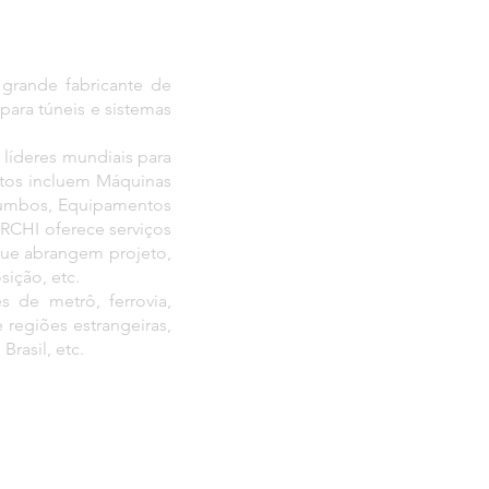
grande fabricante de
ara túneis e sistemas
líderes mundiais para
dutos incluem Máquinas
 Jumbos, Equipamentos
CRCHI oferece serviços
que abrangem projeto,
sição, etc.
 de metrô, ferrovia,
 regiões estrangeiras,
Brasil, etc.