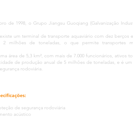
o de 1998, o Grupo Jiangsu Guoqiang (Galvanização Industr
existe um terminal de transporte aquaviário com dez berços 
2 milhões de toneladas, o que permite transportes mar
a área de 5,3 km², com mais de 7.000 funcionários, ativos to
cidade de produção anual de 5 milhões de toneladas, e é um 
egurança rodoviária.
ecificações:
roteção de segurança rodoviária
amento acústico