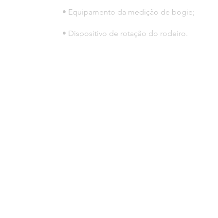
• Equipamento da medição de bogie;
• Dispositivo de rotação do rodeiro.
© 2023 por HLT COMPANY. Creada por
DesignHouseBR