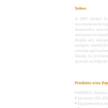
Sobre:
A VMT GmbH foi 
monitoramento topo
desenvolve tecno
estruturas na super
Aliada aos equip
também alemã Glö
variadas aplicaçõe
Desde os primeir
quando se trata da
Produtos e/ou Esp
• MODUS: Sistema 
• Sensores HQ, SQ,
• Equipamentos por