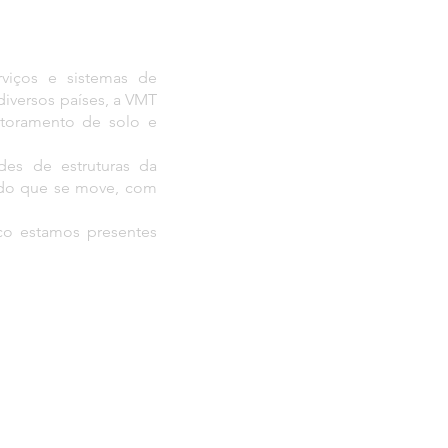
viços e sistemas de
iversos países, a VMT
itoramento de solo e
des de estruturas da
udo que se move, com
co estamos presentes