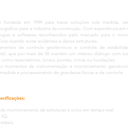
fundada em 1994 para trazer soluções sob medida, ser
gráfico para a indústria da construção. Com experiência em d
logias e softwares reconhecidos pelo mercado para o mon
fície visando evitar acidentes e danos estruturais.
amentos de controle geotécnicos e controle de estabilida
tzl, que por mais de 50 mantém um intenso diálogo com t
s como reservatórios, túneis, pontes, minas ou fundações.
os momentos da instrumentação e monitoramento geotécni
 medida e processamento de grandezas físicas e de controle.
ecificações:
de monitoramento de estruturas e solos em tempo real;
 IQ;
táteis;