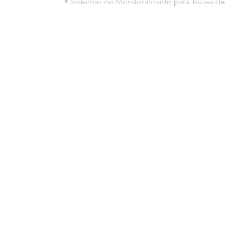
• Sistemas de Monitoramento para Testes de
© 2023 por HLT COMPANY. Creada por
DesignHouseBR