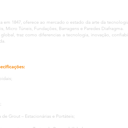
 em 1847, oferece ao mercado o estado da arte da tecnologia
is, Micro Túneis, Fundações, Barragens e Paredes Diafragma.
lobal, traz como diferencias a tecnologia, inovação, confiab
da.
ecificações:
idais;
;
 de Grout – Estacionárias e Portáteis;