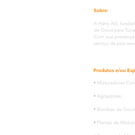
Sobre:
A Häny AG, fundada
de Grout para Túne
Com sua presença g
serviço de pós-ven
Produtos e/ou Esp
• Misturadores Colo
• Agitadores;
• Bombas de Grout
• Plantas de Mistura