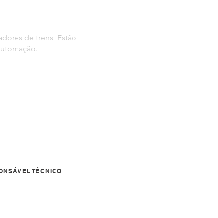
adores de trens. Estão
 automação.
ONSÁVEL TÉCNICO