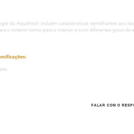
gie da Aquafrisch incluem características semelhantes aos lav
ara o exterior como para o interior, e com diferentes graus de
ecificações:
ies.
FALAR COM O RESP