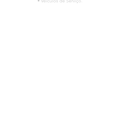
• Veículos de Serviço.
© 2023 por HLT COMPANY. Creada por
DesignHouseBR