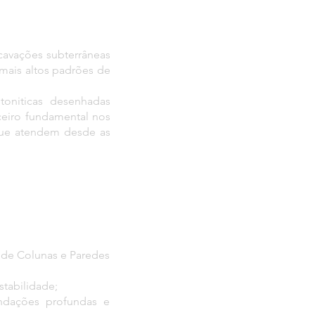
cavações subterrâneas
mais altos padrões de
oniticas desenhadas
ceiro fundamental nos
que atendem desde as
 de Colunas e Paredes
tabilidade;
undações profundas e