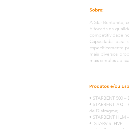
Sobre:
A Star Bentonite, 
é focada na qualid
competitividade no
Capacitada para 
especificamente p
mais diversos pr
mais simples aplic
Produtos e/ou Esp
• STARBENT 500 – B
• STARBENT 700 – B
de Diafragma;
• STARBENT HLM – C
• STARVIS HVP – 