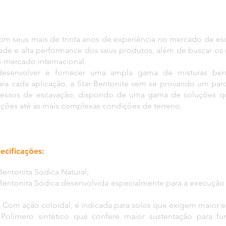
com seus mais de trinta anos de experiência no mercado de es
ade e alta performance dos seus produtos, além de buscar os 
 mercado internacional.
desenvolver e fornecer uma ampla gama de misturas bent
ara cada aplicação, a Star Bentonite vem se provando um par
ocessos de escavação, dispondo de uma gama de soluções 
ações até às mais complexas condições de terreno.
ecificações:
entonita Sódica Natural;
entonita Sódica desenvolvida especialmente para a execução
om ação coloidal, é indicada para solos que exigem maior es
Polímero sintético que confere maior sustentação para f