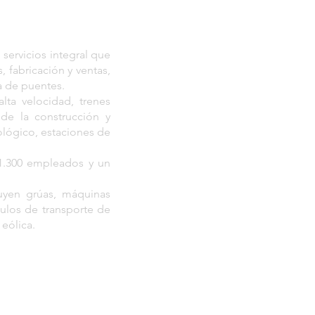
ervicios integral que
, fabricación y ventas,
ía de puentes.
lta velocidad, trenes
n de la construcción y
ológico, estaciones de
 1.300 empleados y un
uyen grúas, máquinas
culos de transporte de
 eólica.