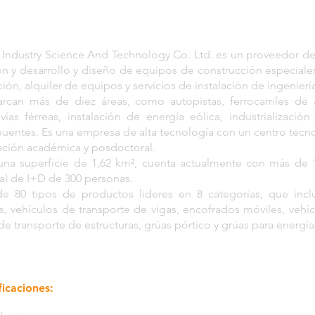
ndustry Science And Technology Co. Ltd. es un proveedor de s
ón y desarrollo y diseño de equipos de construcción especiales
ación, alquiler de equipos y servicios de instalación de ingenier
rcan más de diez áreas, como autopistas, ferrocarriles de a
ías férreas, instalación de energía eólica, industrializació
puentes. Es una empresa de alta tecnología con un centro tecn
gación académica y posdoctoral.
una superficie de 1,62 km², cuenta actualmente con más de
al de I+D de 300 personas.
 80 tipos de productos líderes en 8 categorías, que incl
s, vehículos de transporte de vigas, encofrados móviles, vehí
de transporte de estructuras, grúas pórtico y grúas para energía
icaciones: