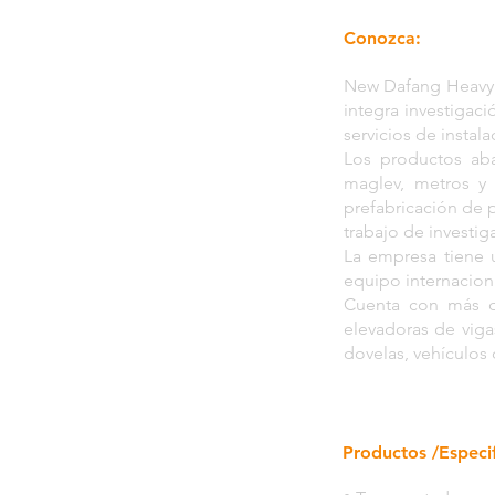
Conozca:
New Dafang Heavy I
integra investigaci
servicios de instal
Los productos aba
maglev, metros y v
prefabricación de 
trabajo de investi
La empresa tiene 
equipo internacion
Cuenta con más de
elevadoras de viga
dovelas, vehículos 
Productos /Especif