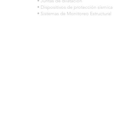
• Juntas de dilatación
• Dispositivos de protección sísmica
• Sistemas de Monitoreo Estructural
© 2023 por HLT COMPANY. Creada por
DesignHouseBR