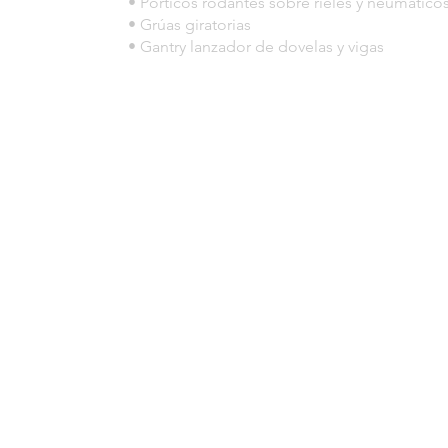
• Pórticos rodantes sobre rieles y neumático
• Grúas giratorias
• Gantry lanzador de dovelas y vigas
© 2023 por HLT COMPANY. Creada por
DesignHouseBR