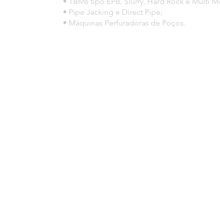
• TBMs tipo EPB, Slurry, Hard Rock e Multi 
• Pipe Jacking e Direct Pipe;
• Máquinas Perfuradoras de Poços.
© 2023 por HLT COMPANY. Creada por
DesignHouseBR