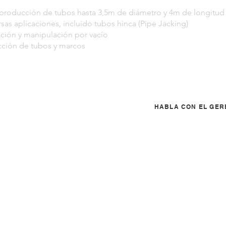
 producción de tubos hasta 3,5m de diámetro y 4m de longitud
sas aplicaciones, incluido tubos hinca (Pipe Jacking)
ación y manipulación por vacío
cción de tubos y marcos
HABLA CON EL GER
ignHouseBR