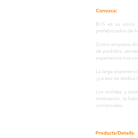
Conozca:
B+S es su socio 
prefabricados de 
Como empresa dirig
de pedidos, ventas,
experiencia nos co
La larga experienc
¡y a eso se dedica
Los moldes y siste
motivación, la fia
comerciales.
Products/Details: