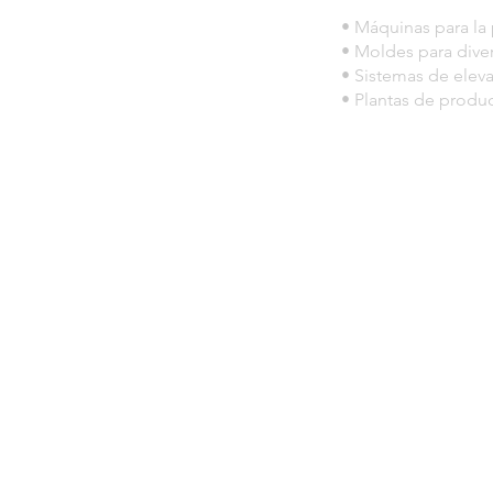
• Máquinas para la
• Moldes para diver
• Sistemas de elev
• Plantas de produ
© 2023 por HLT COMPANY. Creada por
Des