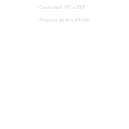
- Capacidad: 10T a 200T
- Potencia de 60 a 400 kW
© 2023 por HLT COMPANY. Creada por
DesignHouseBR