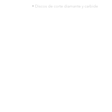
• Discos de corte diamante y carbide
© 2023 por HLT COMPANY. Creada por
DesignHouseBR