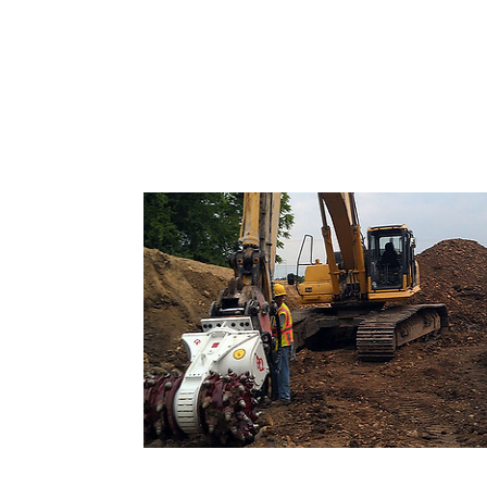
Roadheaders y Cortadoras Hidrául