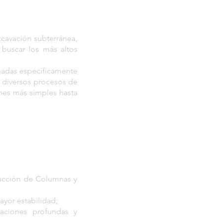
cavación subterránea,
buscar los más altos
eñadas específicamente
s diversos procesos de
nes más simples hasta
rucción de Columnas y
yor estabilidad;
aciones profundas y