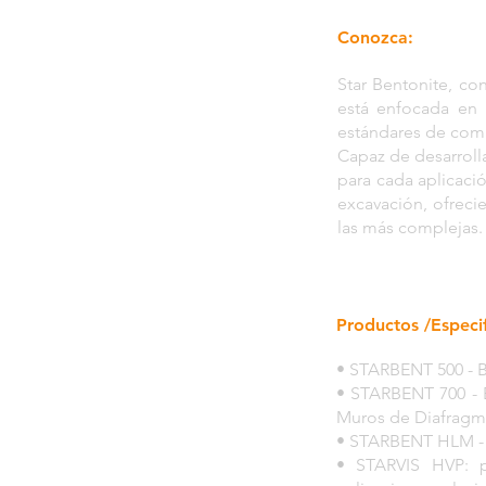
Conozca:
Star Bentonite, co
está enfocada en 
estándares de comp
Capaz de desarroll
para cada aplicaci
excavación, ofrec
las más complejas.
Productos /Especif
• STARBENT 500 - B
• STARBENT 700 - B
Muros de Diafragm
• STARBENT HLM - D
• STARVIS HVP: p