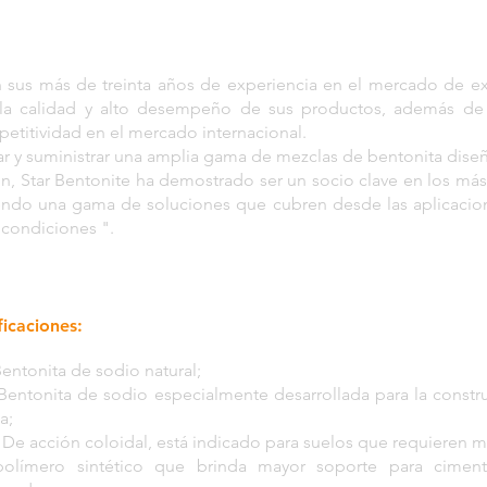
n sus más de treinta años de experiencia en el mercado de ex
la calidad y alto desempeño de sus productos, además de 
etitividad en el mercado internacional.
ar y suministrar una amplia gama de mezclas de bentonita dis
ón, Star Bentonite ha demostrado ser un socio clave en los má
iendo una gama de soluciones que cubren desde las aplicacio
 condiciones ".
icaciones:
entonita de sodio natural;
entonita de sodio especialmente desarrollada para la const
a;
e acción coloidal, está indicado para suelos que requieren ma
olímero sintético que brinda mayor soporte para ciment