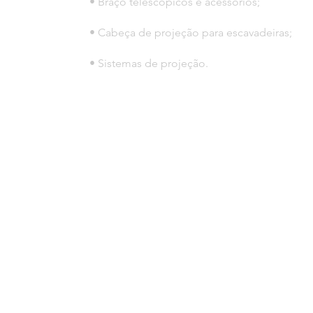
• Braço telescópicos e acessórios;
• Cabeça de projeção para escavadeiras;
• Sistemas de projeção.
© 2023 por HLT COMPANY. Creada por
DesignHouseBR