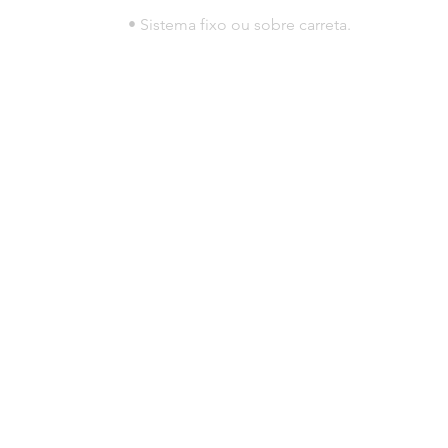
• Sistema fixo ou sobre carreta.
© 2023 por HLT COMPANY. Creada por
DesignHouseBR