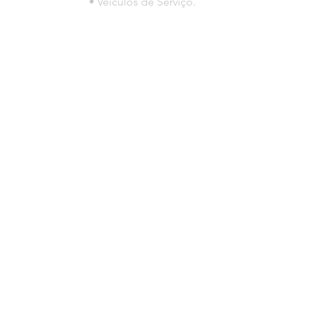
• Veículos de Serviço.
© 2023 por HLT COMPANY. Creada por
DesignHouseBR