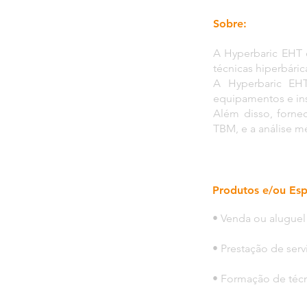
Sobre:
A Hyperbaric EHT 
técnicas hiperbáric
A Hyperbaric EHT
equipamentos e ins
Além disso, forne
TBM, e a análise m
Produtos e/ou Esp
• Venda ou aluguel
• Prestação de serv
• Formação de técn