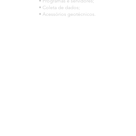
• Programas e servidores;
• Coleta de dados;
• Acessórios geotécnicos.
© 2023 por HLT COMPANY. Creada por
DesignHouseBR