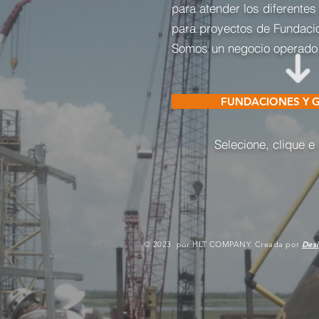
para atender los diferentes 
para proyectos de Fundaci
Somos un negocio operado y
FUNDACIONES Y 
Selecione, clique e
© 2023 por HLT COMPANY. Creada por
Des