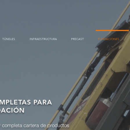
TÚNELES
INFRAESTRUCTURA
PRECAST
FUNDACIONES
MPLETAS PARA
DACIÓN
 completa cartera de productos