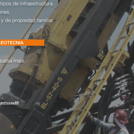
tipos de infraestructura
ones.
 de propiedad familiar.
GEOTECNIA
 saiba mais.
ignHouseBR