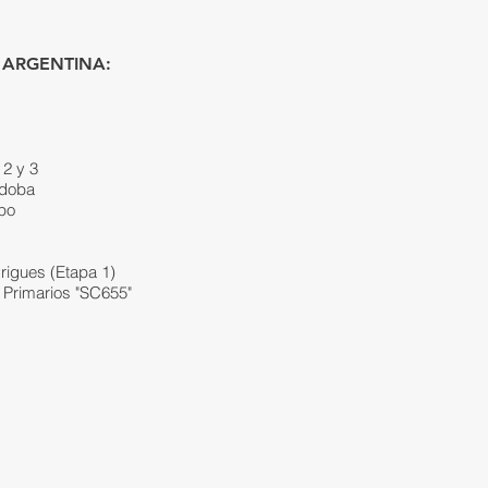
 ARGENTINA:
 2 y 3
rdoba
mpo
drigues (Etapa 1)
s Primarios "SC655"